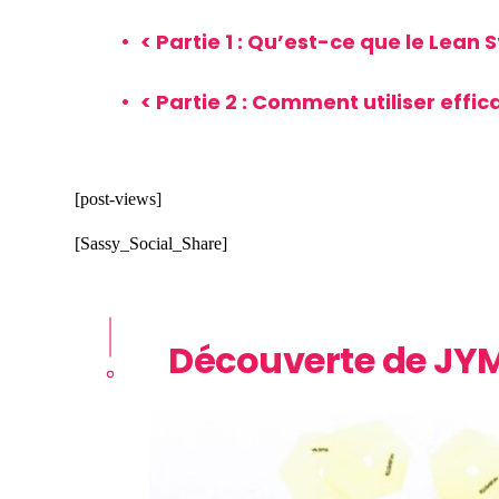
< Partie 1 :
Qu’est-ce que le Lean S
< Partie 2 :
Comment utiliser effi
[post-views]
[Sassy_Social_Share]
Découverte de JY