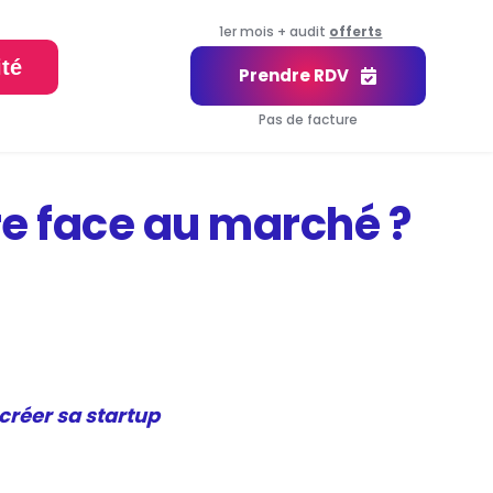
1er mois + audit
offerts
ité
Prendre RDV
Pas de facture
e face au marché ?
créer sa startup